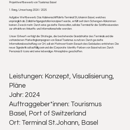
Projektwettbewerb von Tourismus Basel
1. Rang, Umsetzung: 2024 / 2025
Aufgabe Wettbewerb: Das Kabinenschifffahrts-Terminal St.Johann in Basel, welches
ursprünglich als Zollabfertigungsstation konzipiert wurde, erfüllt seit dem Schengen-Abkommen
keinen Zweck mehr. Durch eine gezielte Renovation, soll das Terminal für die Schiffsreisenden
zur attraktiven Ankunfts- und Informationsstelle werden.
Unser Entwurf verfolgt die Strategie, die bestehende Grundstruktur des Terminals und die
vorhandenen Marketingkampagnen von Basel Tourismus zu nutzen. Durch gezielte
Informationsbeschaffung vor Ort, soll ein Mehrwert beim Besuch des Gebäudes entstehen. Die
neue Signaletik soll auffällig sein und die (Corporate Identity-Farben von Basel nutzen. Durch
Personas & Icons wird eine lebendige Atmosphäre geschaffen.
Leistungen: Konzept, Visualisierung,
Pläne
Jahr: 2024
Auftraggeber*innen: Tourismus
Basel, Port of Switzerland
Ort: Terminal St.Johann, Basel