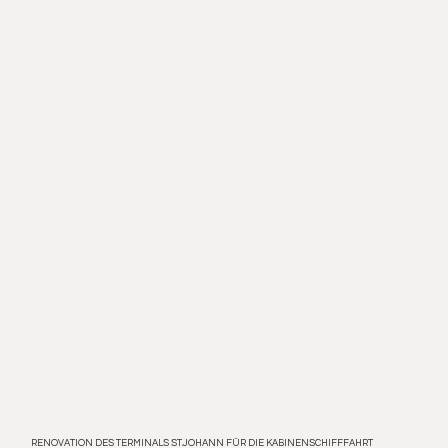
RENOVATION DES TERMINALS ST.JOHANN FÜR DIE KABINENSCHIFFFAHRT